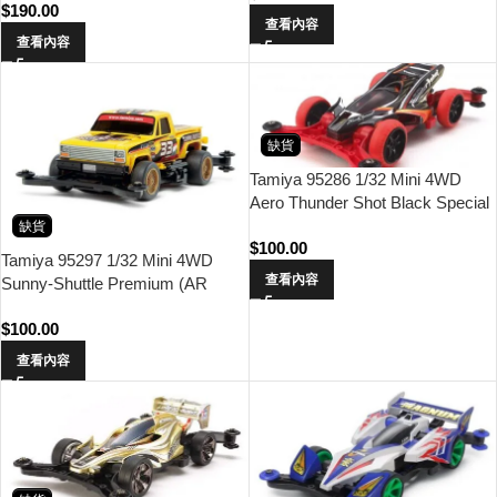
$
190.00
查看內容
查看內容
缺貨
Tamiya 95286 1/32 Mini 4WD
Aero Thunder Shot Black Special
(AR Chassis)
缺貨
$
100.00
Tamiya 95297 1/32 Mini 4WD
查看內容
Sunny-Shuttle Premium (AR
Chassis)
$
100.00
查看內容