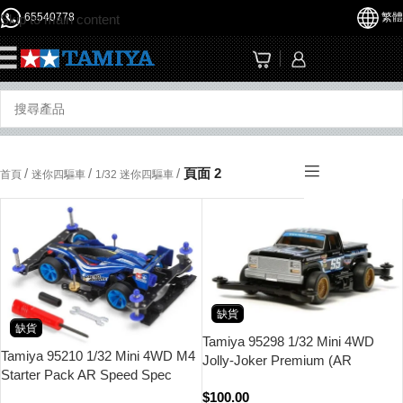
65540778
繁體
Skip to main content
☰
/
/
/
頁面 2
首頁
迷你四驅車
1/32 迷你四驅車
缺貨
缺貨
Tamiya 95298 1/32 Mini 4WD
Tamiya 95210 1/32 Mini 4WD M4
Jolly-Joker Premium (AR
Starter Pack AR Speed Spec
Chassis)
(Aero Avante)
$
100.00