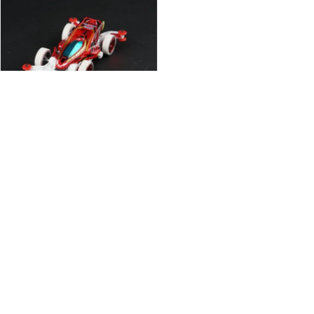
缺貨
Tamiya 95273 1/32 Mini 4WD
Aero Thunder Shot Asia
Challenge 2016 (AR Chassis)
$
105.00
查看內容
←
1
2
門巿分店