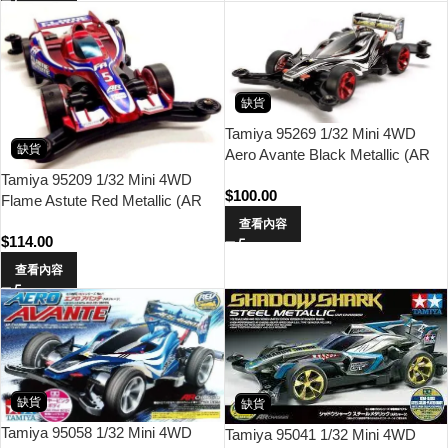
缺貨
Tamiya 95269 1/32 Mini 4WD
缺貨
Aero Avante Black Metallic (AR
Chassis)
Tamiya 95209 1/32 Mini 4WD
$
100.00
Flame Astute Red Metallic (AR
Chassis)
查看內容
$
114.00
查看內容
缺貨
缺貨
Tamiya 95058 1/32 Mini 4WD
Tamiya 95041 1/32 Mini 4WD