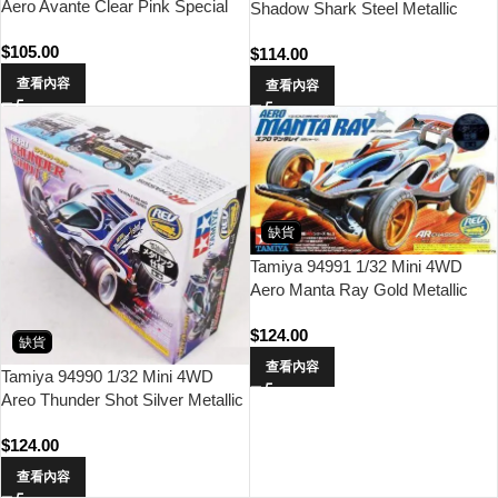
Aero Avante Clear Pink Special
Shadow Shark Steel Metallic
(AR Chassis)
(Steel Color-Plated Body) (AR
$
105.00
$
114.00
Chassis)
查看內容
查看內容
缺貨
Tamiya 94991 1/32 Mini 4WD
Aero Manta Ray Gold Metallic
(AR Chassis)
$
124.00
缺貨
查看內容
Tamiya 94990 1/32 Mini 4WD
Areo Thunder Shot Silver Metallic
(AR chassis)
$
124.00
查看內容