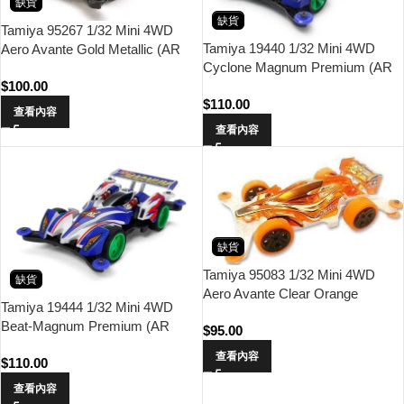
缺貨
缺貨
Tamiya 95267 1/32 Mini 4WD
Tamiya 19440 1/32 Mini 4WD
Aero Avante Gold Metallic (AR
Cyclone Magnum Premium (AR
Chassis)
$
100.00
Chassis)
$
110.00
查看內容
查看內容
缺貨
Tamiya 95083 1/32 Mini 4WD
缺貨
Aero Avante Clear Orange
Tamiya 19444 1/32 Mini 4WD
Special (AR Chassis)
Beat-Magnum Premium (AR
$
95.00
chassis)
查看內容
$
110.00
查看內容