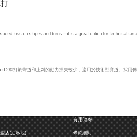
摩打
ed loss on slopes and turns – it is a great option for technical circu
ned 2摩打於彎道和上斜的動力損失較少，適用於技術型賽道。採用傳導
有用連結
艦店(油麻地)
條款細則