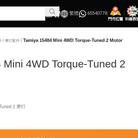
繁體
65540778
/
/
Tamiya 15484 Mini 4WD Torque-Tuned 2 Motor
件
摩打配件
 Mini 4WD Torque-Tuned 2
Tuned 2 摩打