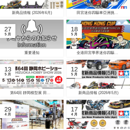
新商品情報 (2026年6月)
田宮迷你四驅車亞洲挑戰賽2026 – 菲律賓馬尼拉總決賽
27
18
5 月
5 月
重要通知
全港田宮學界迷你四驅車TMAC26亞洲賽選手選拔賽
13
12
5 月
5 月
第64回 靜岡模型展 田宮模型展示報告
新商品情報 (2026年5月)
29
17
4 月
4 月