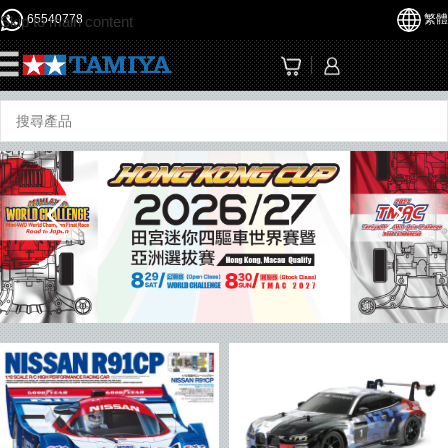
65540778
繁體
Skip to main content
☰