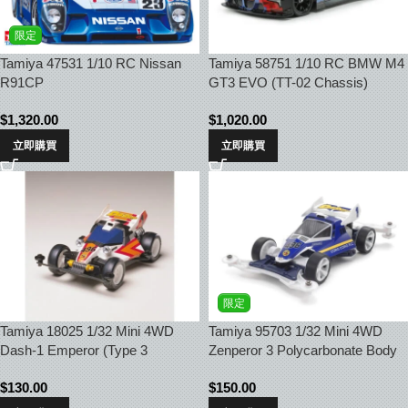
限定
Tamiya 47531 1/10 RC Nissan
Tamiya 58751 1/10 RC BMW M4
R91CP
GT3 EVO (TT-02 Chassis)
$
1,320.00
$
1,020.00
立即購買
立即購買
限定
Tamiya 18025 1/32 Mini 4WD
Tamiya 95703 1/32 Mini 4WD
Dash-1 Emperor (Type 3
Zenperor 3 Polycarbonate Body
Chassis)
Special (VZ Chassis) Racing
$
130.00
$
150.00
Mini 4WD 40th Anniversary