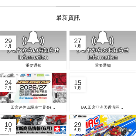
最新資訊
29
27
7 月
7 月
重要通知
重要通知
24
15
7 月
7 月
田宮迷你四驅車世界賽(港澳選拔賽)荃灣廣場站
TAC田宮亞洲盃香港區選拔賽2026回顧
10
29
7 月
6 月