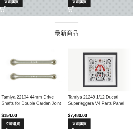
立即購買
立即購買
最新商品
Tamiya 22104 44mm Drive
Tamiya 21249 1/12 Ducati
Shafts for Double Cardan Joint
Superleggera V4 Parts Panel
Shafts (2pcs.) (Ball Bearing
$
154.00
$
7,480.00
Type)
立即購買
立即購買