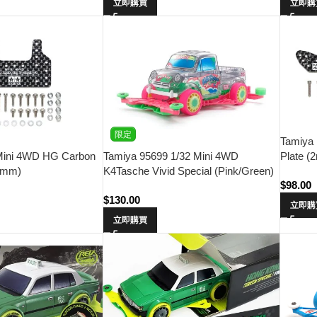
立即購買
立即購
限定
Tamiya
Plate (
Mini 4WD HG Carbon
Tamiya 95699 1/32 Mini 4WD
5mm)
K4Tasche Vivid Special (Pink/Green)
$
98.00
(FM-A Chassis)
$
130.00
立即購
立即購買