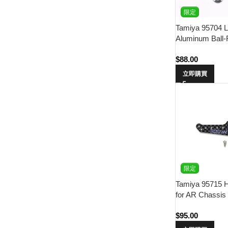
限定
Tamiya 95704 L
Aluminum Ball-
(Ringless/Gold)
$
88.00
立即購買
限定
Tamiya 95715 
for AR Chassis
Challenge (TM
$
95.00