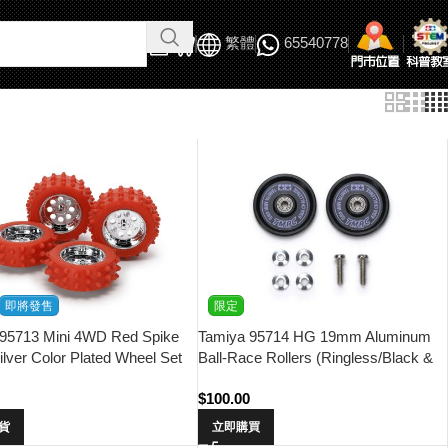
繁體
65540778
即將發售
限定
 95713 Mini 4WD Red Spike
Tamiya 95714 HG 19mm Aluminum
Silver Color Plated Wheel Set
Ball-Race Rollers (Ringless/Black &
Purple Logo) Asia Challenge (TMAC)
$
100.00
貨
立即購買