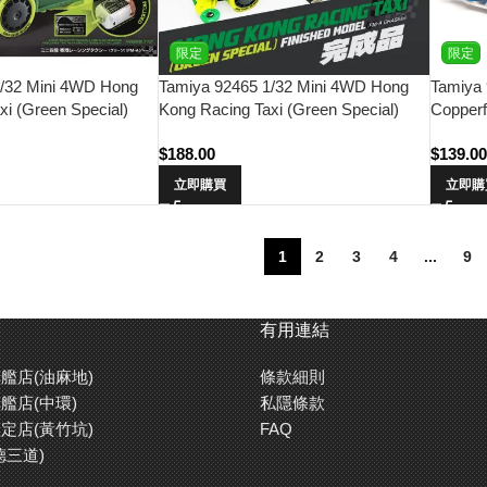
限定
限定
1/32 Mini 4WD Hong
Tamiya 92465 1/32 Mini 4WD Hong
Tamiya 
xi (Green Special)
Kong Racing Taxi (Green Special)
Copperf
)
Finished Model (FM-A Chassis)
Special
$
188.00
$
139.0
立即購買
立即購
1
2
3
4
...
9
有用連結
艦店(油麻地)
條款細則
艦店(中環)
私隱條款
定店(黃竹坑)
FAQ
德三道)