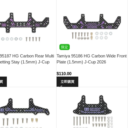
限定
95187 HG Carbon Rear Multi
Tamiya 95186 HG Carbon Wide Front
Setting Stay (1.5mm) J-Cup
Plate (1.5mm) J-Cup 2026
0
$
110.00
買
立即購買