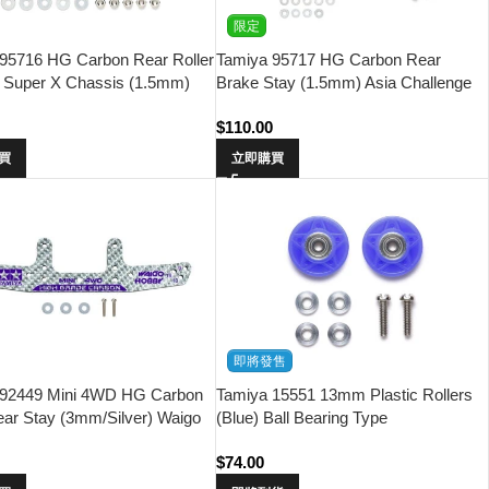
限定
95716 HG Carbon Rear Roller
Tamiya 95717 HG Carbon Rear
r Super X Chassis (1.5mm)
Brake Stay (1.5mm) Asia Challenge
allenge (TMAC)
(TMAC)
$
110.00
買
立即購買
即將發售
 92449 Mini 4WD HG Carbon
Tamiya 15551 13mm Plastic Rollers
ar Stay (3mm/Silver) Waigo
(Blue) Ball Bearing Type
0
$
74.00