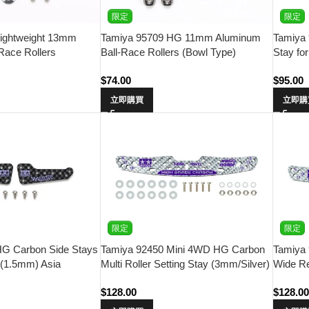
限定
限定
ightweight 13mm
Tamiya 95709 HG 11mm Aluminum
Tamiya 
Race Rollers
Ball-Race Rollers (Bowl Type)
Stay fo
Asia Ch
$
74.00
$
95.00
立即購買
立即購
限定
限定
HG Carbon Side Stays
Tamiya 92450 Mini 4WD HG Carbon
Tamiya
 (1.5mm) Asia
Multi Roller Setting Stay (3mm/Silver)
Wide Re
AC)
Waigo Hobby
Hobby
$
128.00
$
128.0