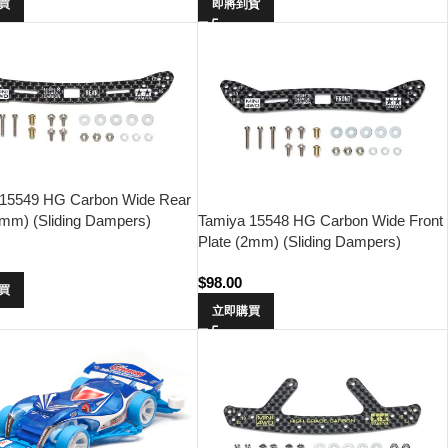
買
即將到貨
 15549 HG Carbon Wide Rear
2mm) (Sliding Dampers)
Tamiya 15548 HG Carbon Wide Front
Plate (2mm) (Sliding Dampers)
$
98.00
買
立即購買