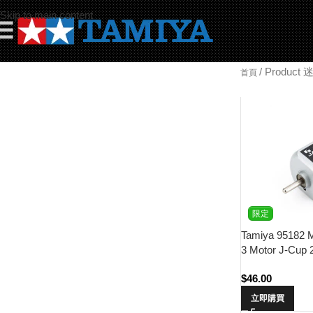
Skip to main content
☰
/
Produc
首頁
限定
Tamiya 95182 
3 Motor J-Cup 
$
46.00
立即購買