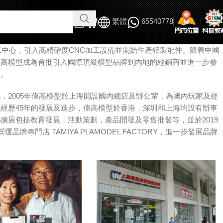
繁體
65540778
加工中心，引入高精確度CNC加工設備並開始生產鋁製配件。隨着中國
偉高模型成為首批引入國際頂級模型品牌到內地的經銷商並進一步發
務。
，2005年偉高模型於上海開設國內總店及辦公室，為國內玩家及經
經歷45年的發展及進步，偉高模型於香港，深圳和上海均設有辦事
擴展包括教育發展，活動策劃，產品開發及零售批發等，並於2019
運品牌專門店 TAMIYA PLAMODEL FACTORY，進一步發展品牌