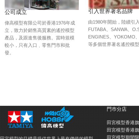
引入世界著名品牌
公司成立
由1980年開始，陸續引
偉高模型有限公司於香港1976年成
FUTABA、SANWA、O.S
立，致力於銷售高質素的遙控模型
ENGINES、YOKOMO、
產品，及跟進售後服務。當時規模
等多個世界著名遙控模
較小，只有入口﹑零售門市和批
發。
門巿分店
田宮模型香港旗
田宮模型香港旗
田宮模型期間限
田宮模型的目標是提供世界上最有價值的模型