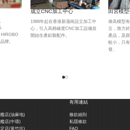
成立CNC加工中心
田宮模型
入
1988年起在香港新蒲崗設立加工中
偉高模型有
.
心，引入高精確度CNC加工設備並
立，致力
HIROBO
開始生產鋁製配件。
產品，及
型品牌。
較小，只
發。
有用連結
艦店(油麻地)
條款細則
艦店(中環)
私隱條款
定店(黃竹坑)
FAQ