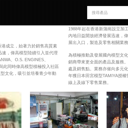
1988年起在香港新蒲崗設立
內地日益開放經濟發展迅速，
展出入口，製造及零售相關業
76年在香港成立，始著力於銷售高質素
迅速，偉高模型陸續引入並代理
為積極推動及發展國內模型文化
A、O.S. ENGINES、
銷商帶來更全面的產品及服務。
。與此同時偉高模型積極投入社區
處及銷售點。業務亦催向多元化
模型文化，吸引並培養青少年動
年獲日本田宮模型TAMIYA授權營
線上及線下零售業務。