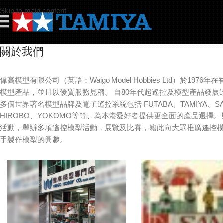
Skip to main content
☰
關於我們
偉高模型有限公司（英語：Waigo Model Hobbies Ltd）於19
模型產品，並且以優質服務見稱。 自80年代起遙控及模型產品發展
多個世界著名模型品牌及電子遙控系統包括 FUTABA、TAMIYA、SANW
HIROBO、YOKOMO等等、為本港愛好者提供更全面的產品選擇
活動，舉辦多項遙控模型活動，展覽及比賽，籍此向大眾推廣遙控
手製作模型的興趣。