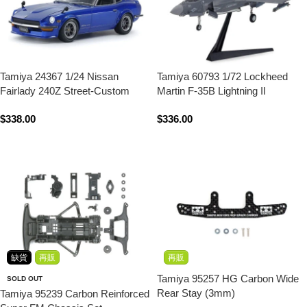
Tamiya 24367 1/24 Nissan
Tamiya 60793 1/72 Lockheed
Fairlady 240Z Street-Custom
Martin F-35B Lightning II
$
338.00
$
336.00
立即購買
立即購買
缺貨
再販
再販
Tamiya 95257 HG Carbon Wide
SOLD OUT
Rear Stay (3mm)
Tamiya 95239 Carbon Reinforced