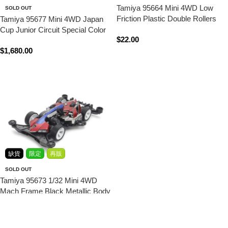
Tamiya 95664 Mini 4WD Low
SOLD OUT
Friction Plastic Double Rollers
Tamiya 95677 Mini 4WD Japan
(Blue/13-13mm)
Cup Junior Circuit Special Color
$
22.00
Edition (Yellow)
$
1,680.00
立即購買
查看內容
缺貨
限定
再販
SOLD OUT
Tamiya 95673 1/32 Mini 4WD
Mach Frame Black Metallic Body
(FM-A Chassis)
$
120.00
查看內容