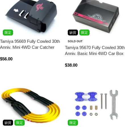
限定
缺貨
限定
Tamiya 95669 Fully Cowled 30th
SOLD OUT
Anniv. Mini 4WD Car Catcher
Tamiya 95670 Fully Cowled 30th
(Black)
Anniv. Basic Mini 4WD Car Box
$
56.00
(Black) & Sleeve
$
38.00
立即購買
查看內容
缺貨
限定
限定