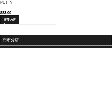
PUTTY
$
83.00
查看內容
門巿分店
有用連結
關於我們
Tamiya.hk © 2022 偉高模型有限公司 保留所有權利