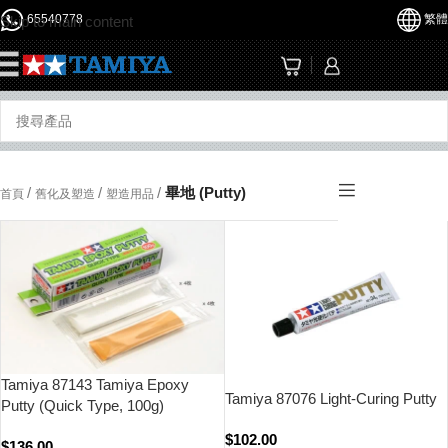
65540778
繁體
Skip to main content
☰
/
/
/
畢地 (Putty)
首頁
舊化及塑造
塑造用品
Tamiya 87143 Tamiya Epoxy
Tamiya 87076 Light-Curing Putty
Putty (Quick Type, 100g)
$
102.00
$
136.00