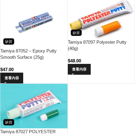
缺貨
缺貨
Tamiya 87097 Polyester Putty
(40g)
Tamiya 87052 – Epoxy Putty
Smooth Surface (25g)
$
48.00
$
47.00
查看內容
查看內容
缺貨
Tamiya 87027 POLYESTER