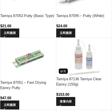
Tamiya 87095 – Putty (White)
Tamiya 87053 Putty (Basic Type)
$
24.00
$
21.00
立即購買
立即購買
缺貨
Tamiya 87136 Tamiya Clear
Tamiya 87051 – Fast Drying
Epoxy (150g)
Epoxy Putty
$
153.00
$
47.00
查看內容
立即購買