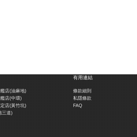
有用連結
艦店(油麻地)
條款細則
艦店(中環)
私隱條款
定店(黃竹坑)
FAQ
德三道)