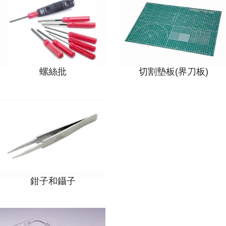
螺絲批
切割墊板(界刀板)
鉗子和鑷子