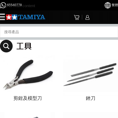
65540778
繁體
Skip to main content
☰
剪鉗及模型刀
銼刀