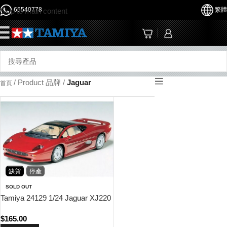
65540778
繁體
Skip to main content
☰
/
Product 品牌
/
Jaguar
首頁
缺貨
停產
SOLD OUT
Tamiya 24129 1/24 Jaguar XJ220
$
165.00