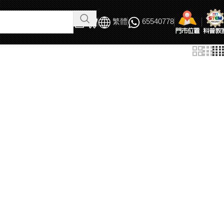
繁體
65540778