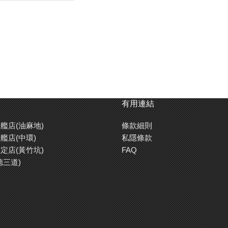
有用連結
艦店(油麻地)
條款細則
艦店(中環)
私隱條款
定店(黃竹坑)
FAQ
德三道)