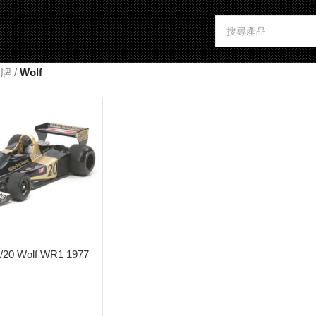
 品牌
/
Wolf
/20 Wolf WR1 1977