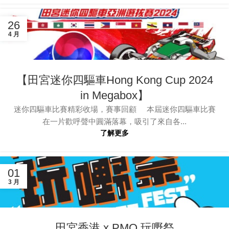
26
4 月
【田宮迷你四驅車Hong Kong Cup 2024
in Megabox】
迷你四驅車比賽精彩收場，賽事回顧 本屆迷你四驅車比賽
在一片歡呼聲中圓滿落幕，吸引了來自各...
了解更多
01
3 月
田宮香港 x PMQ 玩嘢祭