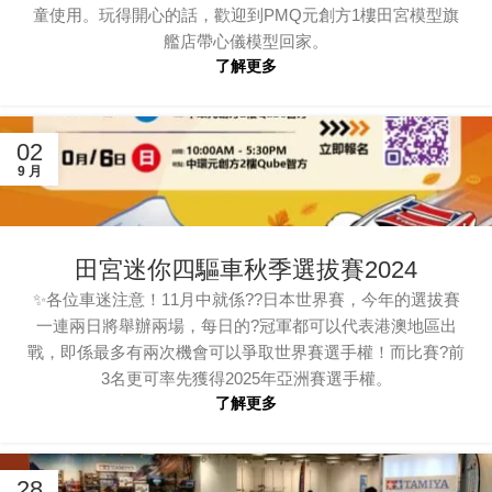
童使用。玩得開心的話，歡迎到PMQ元創方1樓田宮模型旗
艦店帶心儀模型回家。
了解更多
02
9 月
田宮迷你四驅車秋季選拔賽2024
✨各位車迷注意！11月中就係??日本世界賽，今年的選拔賽
一連兩日將舉辦兩場，每日的?冠軍都可以代表港澳地區出
戰，即係最多有兩次機會可以爭取世界賽選手權！而比賽?前
3名更可率先獲得2025年亞洲賽選手權。
了解更多
28