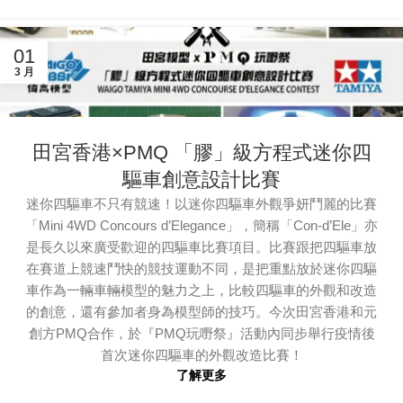
01
3 月
田宮香港×PMQ 「膠」級方程式迷你四
驅車創意設計比賽
迷你四驅車不只有競速！以迷你四驅車外觀爭妍鬥麗的比賽
「Mini 4WD Concours d’Elegance」，簡稱「Con-d’Ele」亦
是長久以來廣受歡迎的四驅車比賽項目。比賽跟把四驅車放
在賽道上競速鬥快的競技運動不同，是把重點放於迷你四驅
車作為一輛車輛模型的魅力之上，比較四驅車的外觀和改造
的創意，還有參加者身為模型師的技巧。今次田宮香港和元
創方PMQ合作，於『PMQ玩嘢祭』活動內同步舉行疫情後
首次迷你四驅車的外觀改造比賽！
了解更多