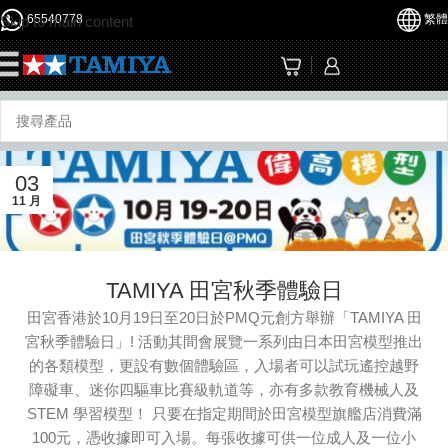
65540778
繁體
Skip to main content
☰
03
11 月
TAMIYA 田宮秋季體驗日
田宮香港於10月19日至20日於PMQ元創方舉辦「TAMIYA 田
宮秋季體驗日」! 活動其間會展覽一系列由日本田宮模型推出
的各類模型，更設有數個體驗區，入場者可以試玩遙控越野
障礙車、迷你四驅車比賽級軌道等，亦有多款教育機械人及
STEM 學習模型！ 只要在指定期間於田宮模型旗艦店消費滿
100元，憑收據即可入場。每張收據可供一位成人及一位小