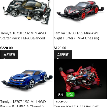
Tamiya 18710 1/32 Mini 4WD
Tamiya 18708 1/32 Mini 4WD
Starter Pack FM-A Balanced
Night Hunter (FM-A Chassis)
Spec (Rowdy Bull)
$
220.00
$
120.00
立即購買
立即購買
缺貨
限定
Tamiya 18707 1/32 Mini 4WD
SOLD OUT
Rowdy Bull (FM-A Chassis)
Tamiya 92467 1/32 Mini 4WD