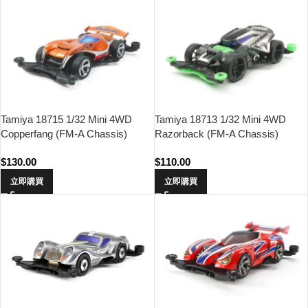
Tamiya 18715 1/32 Mini 4WD
Tamiya 18713 1/32 Mini 4WD
Copperfang (FM-A Chassis)
Razorback (FM-A Chassis)
$
130.00
$
110.00
立即購買
立即購買