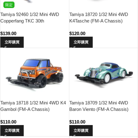
限定
Tamiya 92460 1/32 Mini 4WD
Tamiya 18720 1/32 Mini 4WD
Copperfang TKC 30th
K4Tasche (FM-A Chassis)
Anniversary Special (FM-A
$
139.00
$
120.00
Chassis)
立即購買
立即購買
Tamiya 18718 1/32 Mini 4WD K4
Tamiya 18709 1/32 Mini 4WD
Gambol (FM-A Chassis)
Baron Viento (FM-A Chassis)
$
110.00
$
110.00
立即購買
立即購買