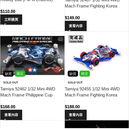
Mach Frame Fighting Korea
$
110.00
Edition Ver.3 (FM-A Chassis)
$
149.00
立即購買
查看內容
缺貨
限定
缺貨
限定
SOLD OUT
SOLD OUT
Tamiya 92462 1/32 Mini 4WD
Tamiya 92455 1/32 Mini 4WD
Mach Frame Philippine Cup
Mach Frame Fighting Korea
Special (FM-A Chassis)
Edition Ver.2 (FM-A Chassis)
$
168.00
$
188.00
(Finished)
查看內容
查看內容