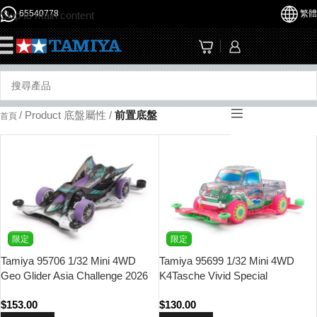
65540778
繁體
Skip to main content
☰
/
Product 底盤屬性
/
前置底盤
首頁
限定
限定
Tamiya 95706 1/32 Mini 4WD
Tamiya 95699 1/32 Mini 4WD
Geo Glider Asia Challenge 2026
K4Tasche Vivid Special
(TMAC) Special (FM-A Chassis)
(Pink/Green) (FM-A Chassis)
$
153.00
$
130.00