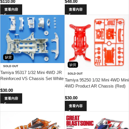
$
110.00
$
48.00
查看內容
查看內容
缺貨
缺貨
SOLD OUT
Tamiya 95317 1/32 Mini 4WD JR
SOLD OUT
Reinforced VS Chassis Set White
Tamiya 95250 1/32 Mini 4WD Mini
Pasts
4WD Product AR Chassis (Red)
$
30.00
$
30.00
查看內容
查看內容