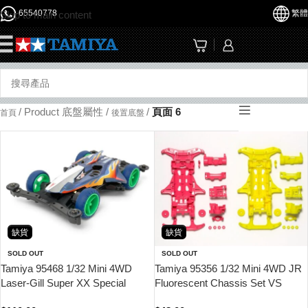
65540778
繁體
Skip to main content
☰
/
Product 底盤屬性
/
/
頁面 6
首頁
後置底盤
缺貨
缺貨
SOLD OUT
SOLD OUT
Tamiya 95468 1/32 Mini 4WD
Tamiya 95356 1/32 Mini 4WD JR
Laser-Gill Super XX Special
Fluorescent Chassis Set VS
Chassis Pink/Yellow