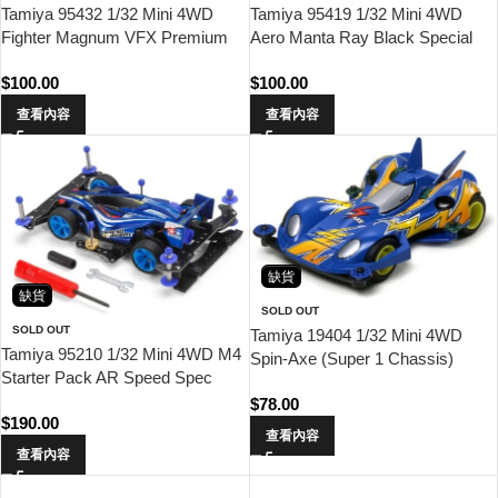
Tamiya 95432 1/32 Mini 4WD
Tamiya 95419 1/32 Mini 4WD
Fighter Magnum VFX Premium
Aero Manta Ray Black Special
(Super II Chassis)
(AR Chassis)
$
100.00
$
100.00
查看內容
查看內容
缺貨
缺貨
SOLD OUT
SOLD OUT
Tamiya 19404 1/32 Mini 4WD
Tamiya 95210 1/32 Mini 4WD M4
Spin-Axe (Super 1 Chassis)
Starter Pack AR Speed Spec
(Aero Avante)
$
78.00
$
190.00
查看內容
查看內容