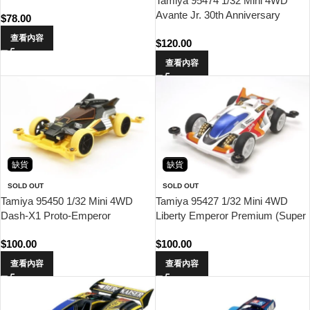
Tamiya 95474 1/32 Mini 4WD
Chassis)
Avante Jr. 30th Anniversary
$
78.00
Special (Type 2 Chassis)
查看內容
$
120.00
查看內容
缺貨
缺貨
SOLD OUT
SOLD OUT
Tamiya 95450 1/32 Mini 4WD
Tamiya 95427 1/32 Mini 4WD
Dash-X1 Proto-Emperor
Liberty Emperor Premium (Super
Premium Black Special (Super II
II Chassis)
$
100.00
$
100.00
Chassis)
查看內容
查看內容