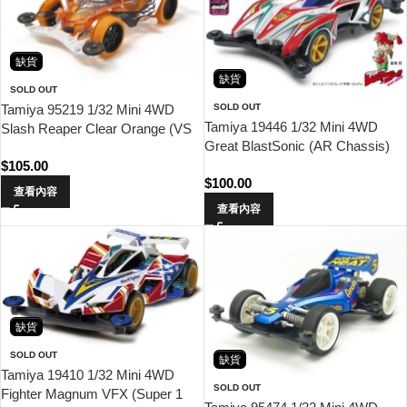
缺貨
缺貨
SOLD OUT
SOLD OUT
Tamiya 95219 1/32 Mini 4WD
Tamiya 19446 1/32 Mini 4WD
Slash Reaper Clear Orange (VS
Great BlastSonic (AR Chassis)
Chassis)
$
105.00
$
100.00
查看內容
查看內容
缺貨
SOLD OUT
缺貨
Tamiya 19410 1/32 Mini 4WD
SOLD OUT
Fighter Magnum VFX (Super 1