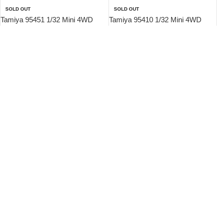
SOLD OUT
SOLD OUT
Tamiya 95451 1/32 Mini 4WD
Tamiya 95410 1/32 Mini 4WD
Black Saber Premium (Super-II
Synchro-Master Z9 (VS Chassis)
Chassis)
$
100.00
$
90.00
查看內容
查看內容
缺貨
缺貨
SOLD OUT
Tamiya 19619 1/32 Mini 4WD
SOLD OUT
Rising-Trigger White Special
Tamiya 95413 1/32 Mini 4WD Tri
(Super XX Chassis)
Gale Black Special (MA Chassis)
$
90.00
查看內容
$
100.00
查看內容