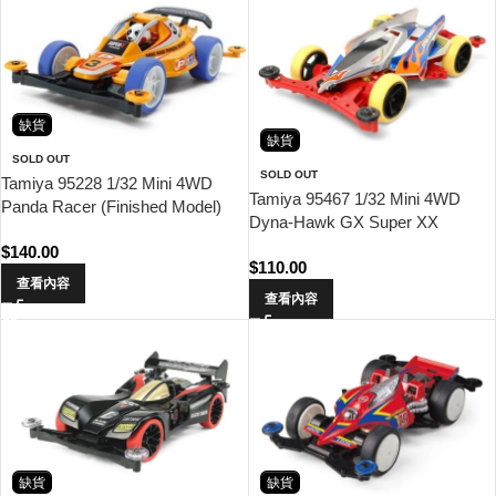
缺貨
缺貨
SOLD OUT
SOLD OUT
Tamiya 95228 1/32 Mini 4WD
Tamiya 95467 1/32 Mini 4WD
Panda Racer (Finished Model)
Dyna-Hawk GX Super XX
Special
$
140.00
$
110.00
查看內容
查看內容
缺貨
缺貨