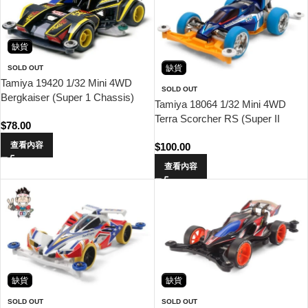
缺貨
缺貨
SOLD OUT
Tamiya 19420 1/32 Mini 4WD
SOLD OUT
Bergkaiser (Super 1 Chassis)
Tamiya 18064 1/32 Mini 4WD
Terra Scorcher RS (Super II
$
78.00
Chassis)
查看內容
$
100.00
查看內容
缺貨
缺貨
SOLD OUT
SOLD OUT