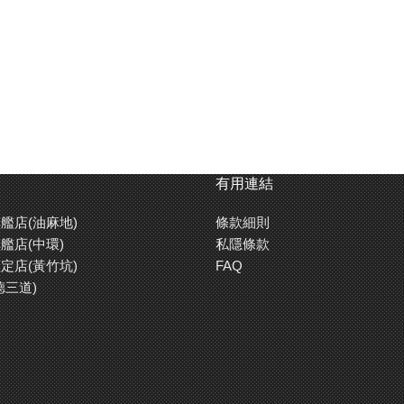
有用連結
艦店(油麻地)
條款細則
艦店(中環)
私隱條款
定店(黃竹坑)
FAQ
德三道)