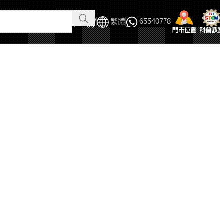
繁體
65540778