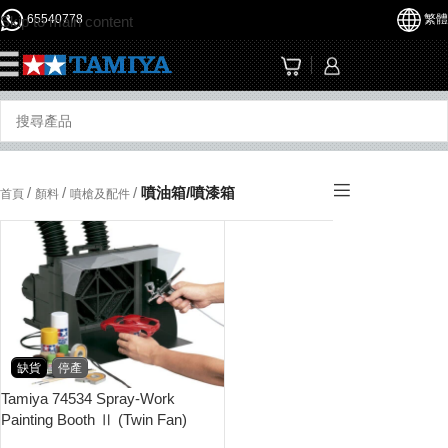
65540778
繁體
Skip to main content
☰
/
/
/
噴油箱/噴漆箱
首頁
顏料
噴槍及配件
缺貨
停產
Tamiya 74534 Spray-Work
Painting Booth Ⅱ (Twin Fan)