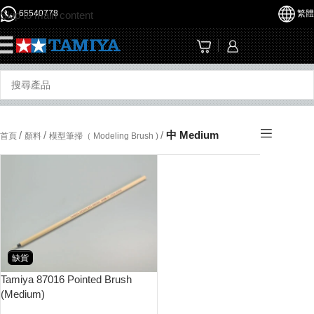
65540778
繁體
Skip to main content
☰
/
/
/
中 Medium
首頁
顏料
模型筆掃（ Modeling Brush )
缺貨
Tamiya 87016 Pointed Brush
(Medium)