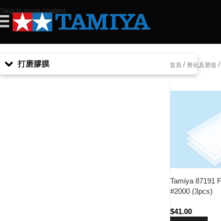
Skip to main content
☰
打磨膠膜
/
/
首頁
舊化及塑造
Tamiya 87191 F
#2000 (3pcs)
$
41.00