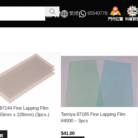
繁體
65540778
87144 Fine Lapping Film
Tamiya 87185 Fine Lapping Film
(93mm x 228mm) (3pcs.)
#4000 – 3pcs
$
41.00
買