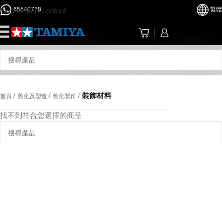
65540778
繁體
Skip to main content
☰
/
/
/
裝飾材料
首頁
舊化及塑造
舊化製作
找不到符合您選擇的商品