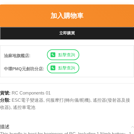
加入購物車
立即購買
點擊查詢
油麻地旗艦店:
點擊查詢
中環PMQ元創坊分店:
貨號:
RC Components 01
分類:
ESC電子變速器
,
伺服摩打(轉向儀/舵機)
,
遙控器(發射器及接
收器)
,
遙控車電池
描述
This bundle is best for beginners of RC. Including 1 Nimh battery , 1