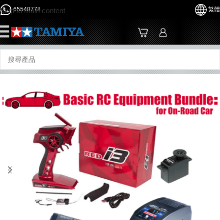
65540778
繁體
Skip to main content
☰