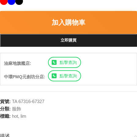
加入購物車
立即購買
點擊查詢
油麻地旗艦店:
點擊查詢
中環PMQ元創坊分店:
貨號:
TA 67316-67327
分類:
服飾
標籤:
hot
,
lim
描述