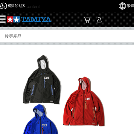
65540778
繁體
Skip to main content
☰