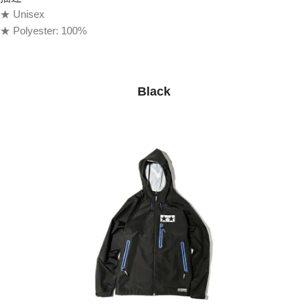
★ Unisex
★ Polyester: 100%
Black