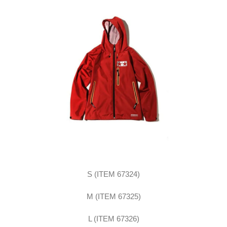
S (ITEM 67324)
M (ITEM 67325)
L (ITEM 67326)