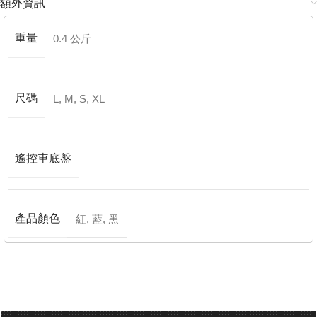
額外資訊
重量
0.4 公斤
尺碼
L
,
M
,
S
,
XL
遙控車底盤
產品顏色
紅
,
藍
,
黑