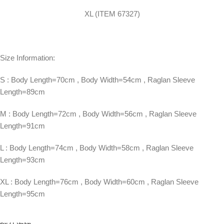
XL (ITEM 67327)
Size Information:
S : Body Length=70cm , Body Width=54cm , Raglan Sleeve
Length=89cm
M : Body Length=72cm , Body Width=56cm , Raglan Sleeve
Length=91cm
L : Body Length=74cm , Body Width=58cm , Raglan Sleeve
Length=93cm
XL : Body Length=76cm , Body Width=60cm , Raglan Sleeve
Length=95cm