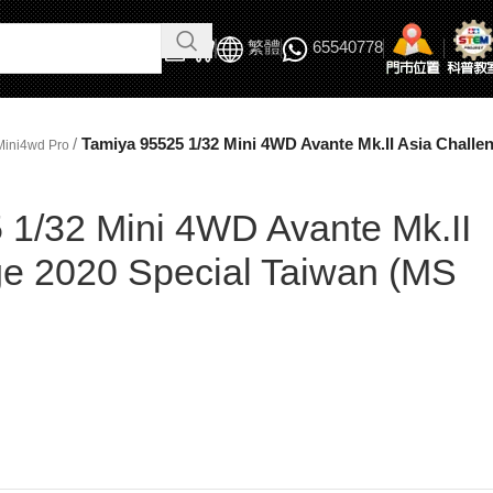
繁體
65540778
/
Tamiya 95525 1/32 Mini 4WD Avante Mk.II Asia Challe
Mini4wd Pro
 1/32 Mini 4WD Avante Mk.II
ge 2020 Special Taiwan (MS