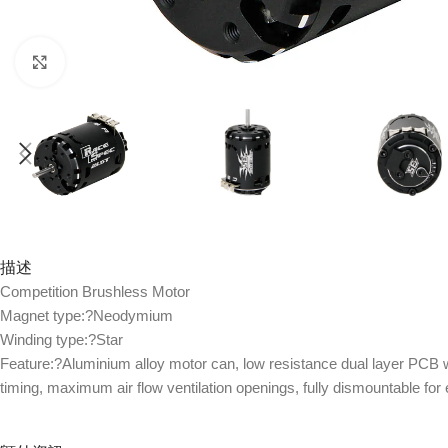
Click to enlarge
描述
Competition Brushless Motor
Magnet type:
?
Neodymium
Winding type:?
Star
Feature:?
Aluminium alloy motor can, low resistance dual layer PCB w/ 
timing, maximum air flow ventilation openings, fully dismountable fo