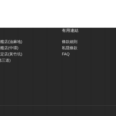
有用連結
艦店(油麻地)
條款細則
艦店(中環)
私隱條款
定店(黃竹坑)
FAQ
德三道)