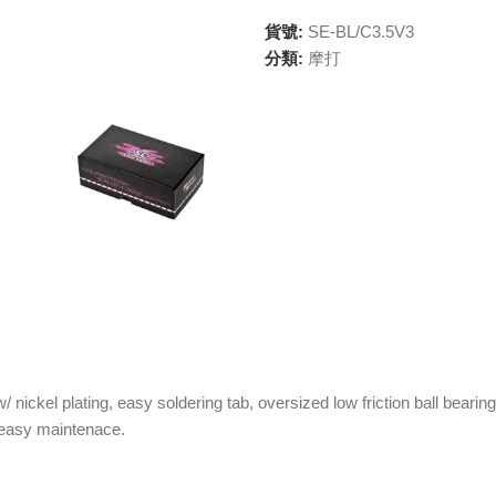
貨號:
SE-BL/C3.5V3
分類:
摩打
nickel plating, easy soldering tab, oversized low friction ball bearin
r easy maintenace.