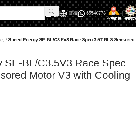
繁體
65540778
/
Speed Energy SE-BL/C3.5V3 Race Spec 3.5T BLS Sensored M
摩打
y SE-BL/C3.5V3 Race Spec
sored Motor V3 with Cooling