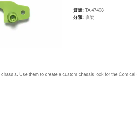
貨號:
TA 47408
分類:
底架
chassis. Use them to create a custom chassis look for the Comical 