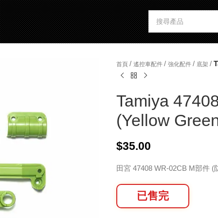
/
/
/
/
T
首頁
遙控車配件
強化配件
底架
Tamiya 4740
(Yellow Green
$
35.00
田宮 47408 WR-02CB M部件 
已售完