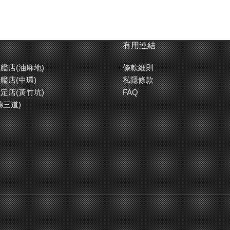
有用連結
艦店(油麻地)
條款細則
艦店(中環)
私隱條款
定店(黃竹坑)
FAQ
德三道)