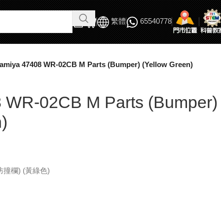
繁體
65540778
amiya 47408 WR-02CB M Parts (Bumper) (Yellow Green)
8 WR-02CB M Parts (Bumper)
)
(防撞欄) (黃綠色)