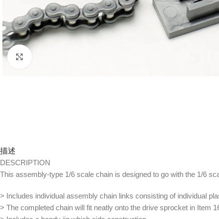
Click to enlarge
描述
DESCRIPTION
This assembly-type 1/6 scale chain is designed to go with the 1/6 sca
> Includes individual assembly chain links consisting of individual pl
> The completed chain will fit neatly onto the drive sprocket in Ite