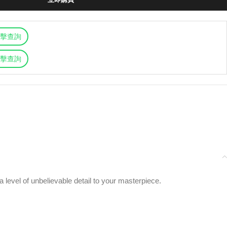
擊查詢
擊查詢
level of unbelievable detail to your masterpiece.