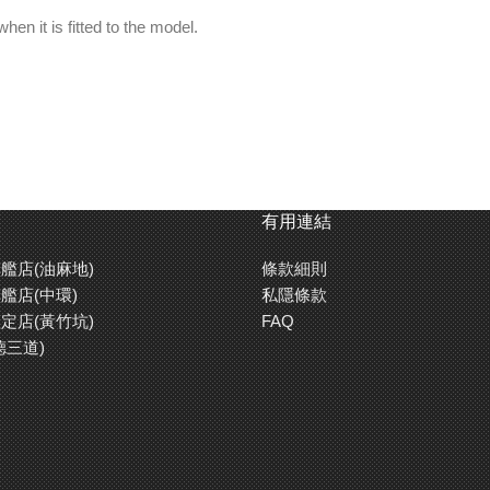
en it is fitted to the model.
有用連結
艦店(油麻地)
條款細則
艦店(中環)
私隱條款
定店(黃竹坑)
FAQ
德三道)