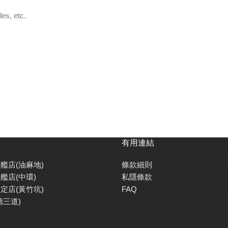
les, etc.
有用連結
艦店(油麻地)
條款細則
艦店(中環)
私隱條款
定店(黃竹坑)
FAQ
德三道)