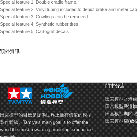
Special feature 1: Double cradle frame.
Special feature 2: Vinyl tubing included to depict brake and meter cab
Special feature 3: Cowlings can be removed.
Special feature 4: Synthetic rubber tires.
Special feature 5: Cartograf decals
額外資訊
門巿分店
田宮模型香港旗
田宮模型香港旗
田宮模型期間限
田宮模型的目標是提供世界上最有價值的模型
田宮模型店(啟
製作體驗。Tamiya’s main goal is to offer the
world the most rewarding modeling experience
possible.