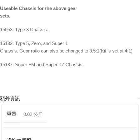
Useable Chassis for the above gear
sets.
15053: Type 3 Chassis.
15132: Type 5, Zero, and Super 1
Chassis. Gear ratio can also be changed to 3.5:1(Kit is set at 4:1)
15187: Super FM and Super TZ Chassis.
額外資訊
重量
0.02 公斤