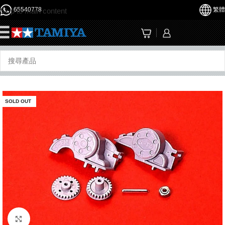
65540778
繁體
Skip to main content
☰
SOLD OUT
Click to enlarge