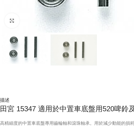
Click to enlarge
描述
田宮 15347 適用於中置車底盤用520啤
高精細度的中置車底盤專用齒輪軸和滾珠軸承。用於減少動能的損