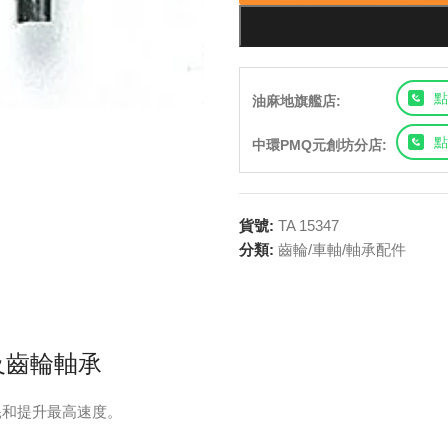
點
油麻地旗艦店:
點
中環PMQ元創坊分店:
貨號:
TA 15347
分類:
齒輪/車軸/軸承配件
鈴及齒輪軸承
耗和提升最高速度。