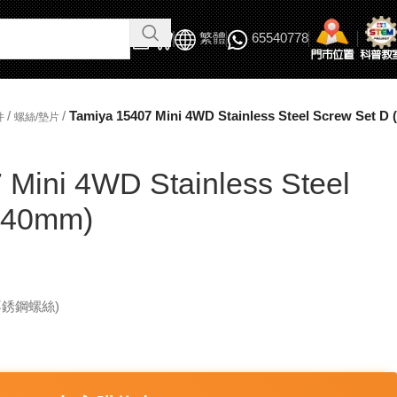
繁體
65540778
/
/
Tamiya 15407 Mini 4WD Stainless Steel Screw Set D
件
螺絲/墊片
 Mini 4WD Stainless Steel
 (40mm)
m不銹鋼螺絲)