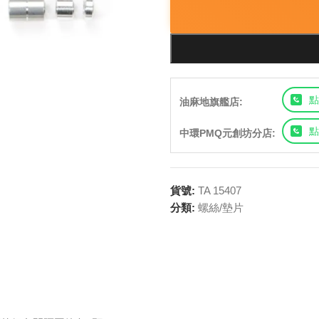
點
油麻地旗艦店:
點
中環PMQ元創坊分店:
貨號:
TA 15407
分類:
螺絲/墊片