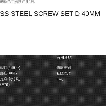
長度的鋁色間隔圓管各4顆。
LESS STEEL SCREW SET D 40MM
有用連結
艦店(油麻地)
條款細則
艦店(中環)
私隱條款
定店(黃竹坑)
FAQ
德三道)