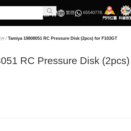
繁體
65540778
/
Tamiya 19808051 RC Pressure Disk (2pcs) for F103GT
配件
051 RC Pressure Disk (2pcs)