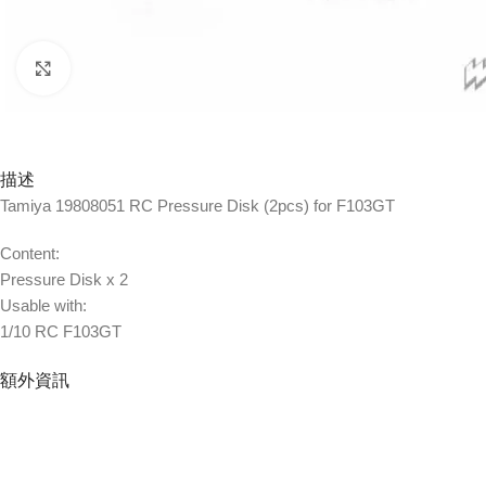
Click to enlarge
描述
Tamiya 19808051 RC Pressure Disk (2pcs) for F103GT
Content:
Pressure Disk x 2
Usable with:
1/10 RC F103GT
額外資訊