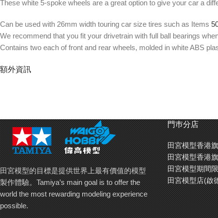
These white 5-spoke wheels are a great option to give your car a di
Can be used with 26mm width touring car size tires such as Items
5
We recommend that you fit your drivetrain with full ball bearings wh
Contains two each of front and rear wheels, molded in white ABS plas
額外資訊
門巿分店
田宮模型香港旗
田宮模型香港旗
田宮模型期間限
田宮模型的目標是提供世界上最有價值的模型
田宮模型店(啟
製作體驗。Tamiya’s main goal is to offer the
world the most rewarding modeling experience
possible.