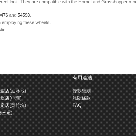
fferent look. They are compatible with the Hornet and Grasshopper mo
0476
and
54598
.
en employing these wheels.
tic.
有用連結
艦店(油麻地)
條款細則
艦店(中環)
私隱條款
定店(黃竹坑)
FAQ
德三道)