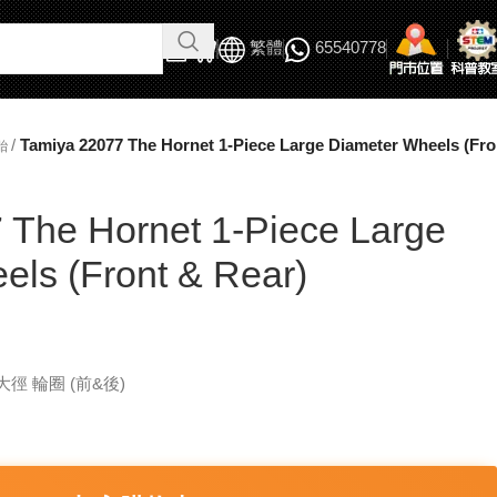
繁體
65540778
/
Tamiya 22077 The Hornet 1-Piece Large Diameter Wheels (Fro
胎
 The Hornet 1-Piece Large
els (Front & Rear)
式 大徑 輪圈 (前&後)