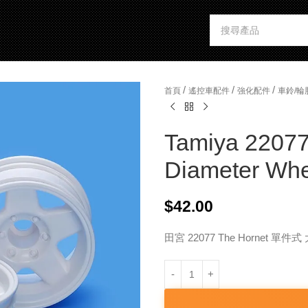
/
/
/
首頁
遙控車配件
強化配件
車鈴/輪
Tamiya 22077
Diameter Whe
$
42.00
田宮 22077 The Hornet 單件