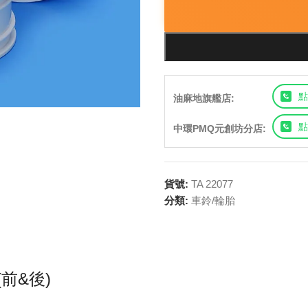
點
油麻地旗艦店:
點
中環PMQ元創坊分店:
貨號:
TA 22077
分類:
車鈴/輪胎
(前&後)