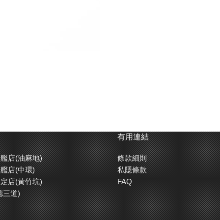
有用連結
艦店(油麻地)
條款細則
艦店(中環)
私隱條款
定店(黃竹坑)
FAQ
德三道)