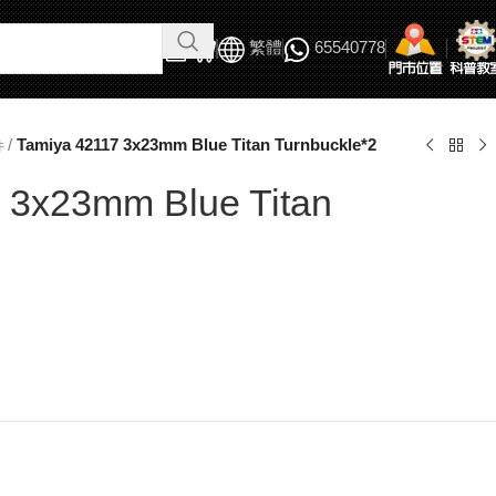
繁體
65540778
/
Tamiya 42117 3x23mm Blue Titan Turnbuckle*2
件
 3x23mm Blue Titan