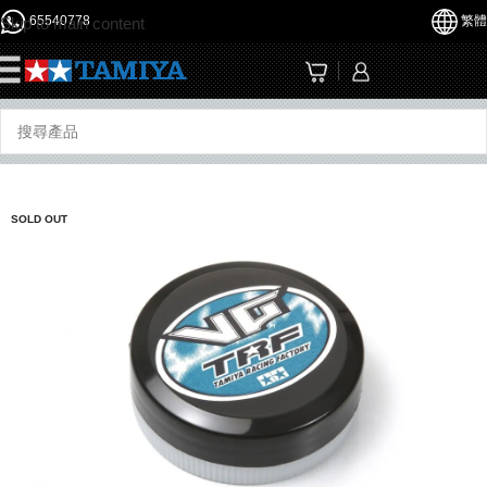
65540778
繁體
Skip to main content
☰
SOLD OUT