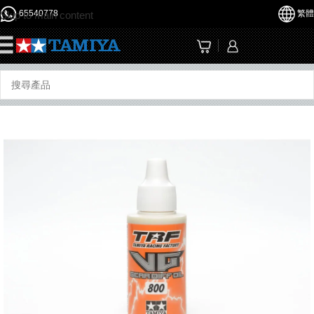
65540778
繁體
Skip to main content
☰