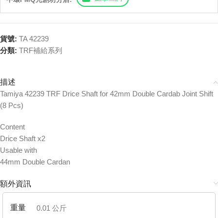
貨號:
TA 42239
分類:
TRF補給系列
描述
Tamiya 42239 TRF Drice Shaft for 42mm Double Cardab Joint Shift
(8 Pcs)
Content
Drice Shaft x2
Usable with
44mm Double Cardan
額外資訊
重量
0.01 公斤