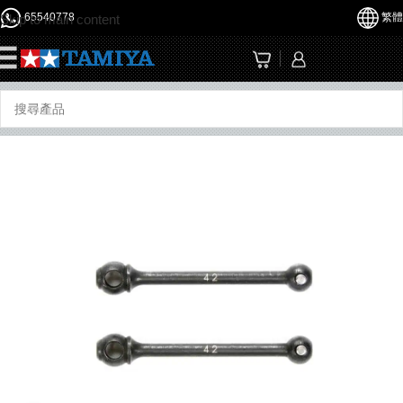
65540778
繁體
Skip to main content
☰