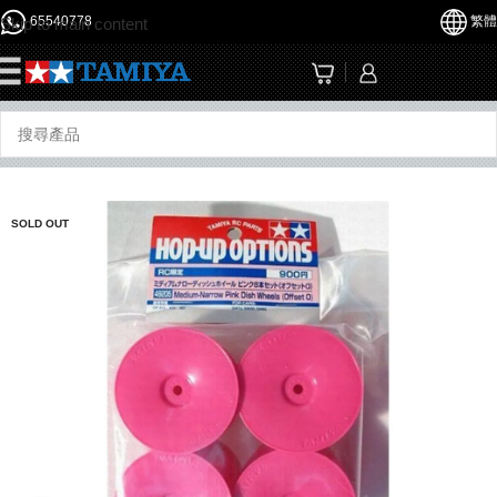
65540778
繁體
Skip to main content
☰
SOLD OUT