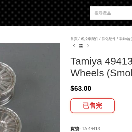
/
/
/
首頁
遙控車配件
強化配件
車鈴/輪
Tamiya 4941
Wheels (Smok
$
63.00
已售完
貨號:
TA 49413