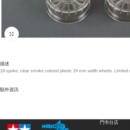
Click to enlarge
描述
18-spoke, clear smoke colored plastic 24 mm width wheels. Limited e
額外資訊
門巿分店