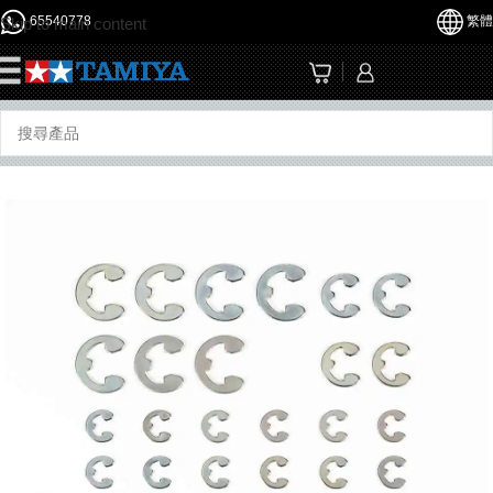
65540778
繁體
Skip to main content
☰