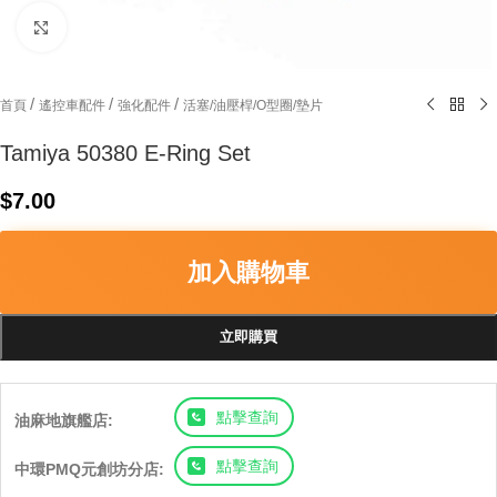
Click to enlarge
/
/
/
首頁
遙控車配件
強化配件
活塞/油壓桿/O型圈/墊片
Tamiya 50380 E-Ring Set
$
7.00
加入購物車
立即購買
點擊查詢
油麻地旗艦店:
點擊查詢
中環PMQ元創坊分店: