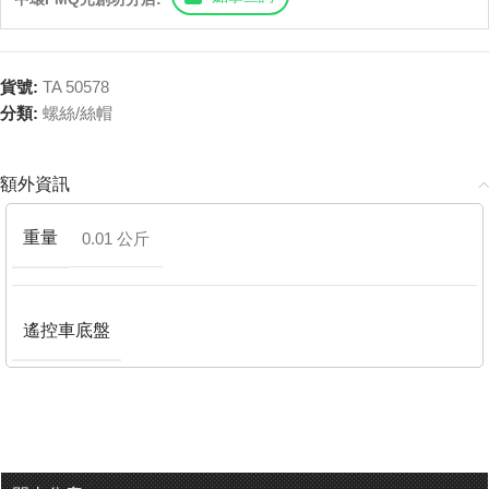
貨號:
TA 50578
分類:
螺絲/絲帽
額外資訊
重量
0.01 公斤
遙控車底盤