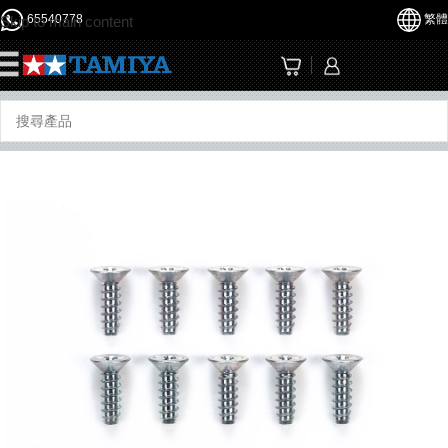
65540778
繁體
Skip to main content
☰