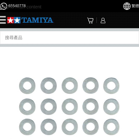
65540778
繁體
Skip to main content
☰