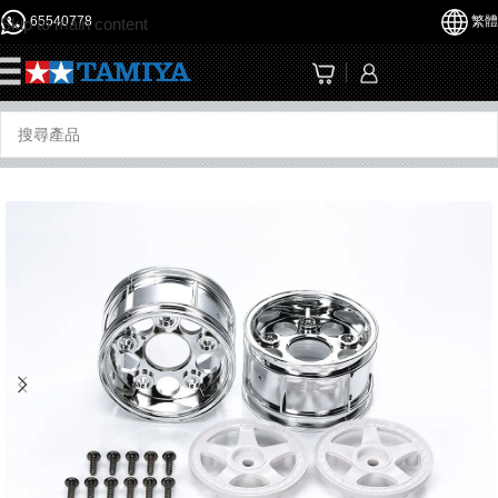
65540778
繁體
Skip to main content
☰