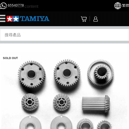
65540778
繁體
Skip to main content
☰
SOLD OUT