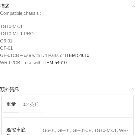
描述
Compatible chassis :
TG10-Mk.1
TG10-Mk.1 PRO
G6-01
GF-01
GF-01CB – use with D4 Parts or
ITEM 54610
WR-02CB – use with
ITEM 54610
額外資訊
重量
0.2 公斤
遙控車底
G6-01
,
GF-01
,
GF-01CB
,
TG10-Mk.1
,
WR-