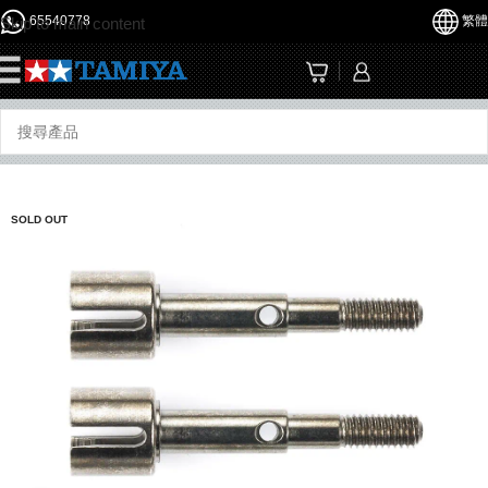
65540778
繁體
Skip to main content
☰
SOLD OUT