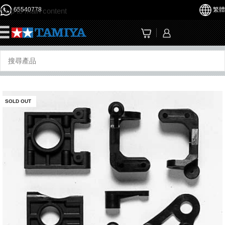
65540778
繁體
Skip to main content
☰
SOLD OUT