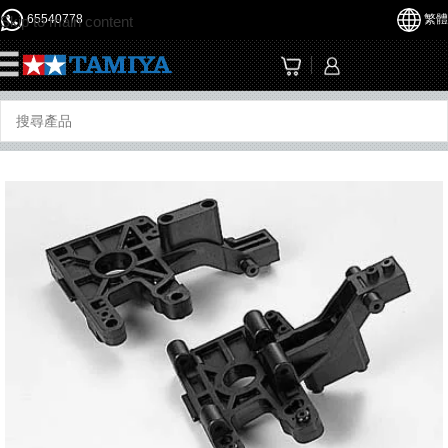
65540778
繁體
Skip to main content
☰