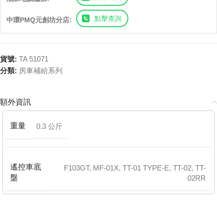
點擊查詢
中環PMQ元創坊分店:
貨號:
TA 51071
分類:
房車補給系列
額外資訊
重量
0.3 公斤
遙控車底
F103GT
,
MF-01X
,
TT-01 TYPE-E
,
TT-02
,
TT-
盤
02RR