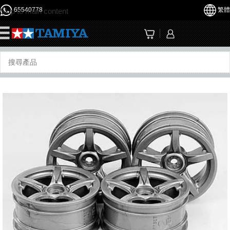
65540778
繁體
Skip to main content
☰