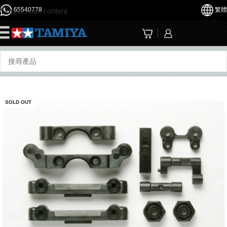
65540778
繁體
Skip to main content
☰
SOLD OUT