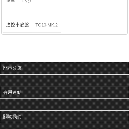
重量
1 公斤
遙控車底盤
TG10-MK.2
門巿分店
有用連結
關於我們