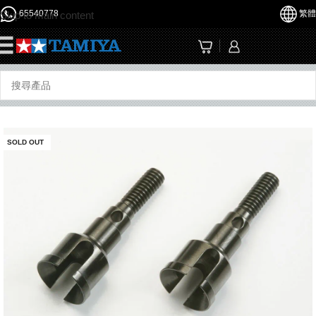
65540778
繁體
Skip to main content
☰
SOLD OUT