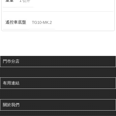
重量
1 公斤
遙控車底盤
TG10-MK.2
門巿分店
有用連結
關於我們