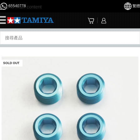
65540778
繁體
Skip to main content
☰
SOLD OUT