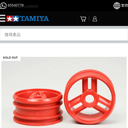
65540778
繁體
Skip to main content
☰
SOLD OUT